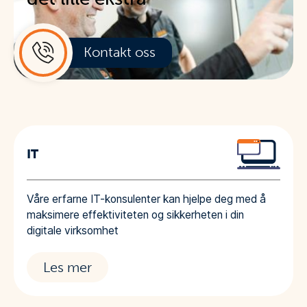
h
o
l
Kontakt oss
d
IT
Våre erfarne IT-konsulenter kan hjelpe deg med å
maksimere effektiviteten og sikkerheten i din
digitale virksomhet
Les mer